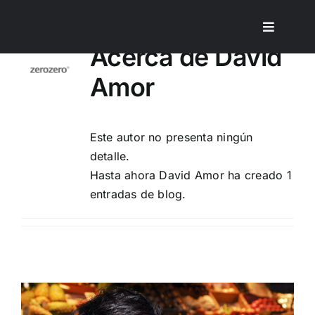
Saltar
al
Toggle
contenido
Acerca de
David
Navigat
INICIO
Amor
AGENDA
Este autor no presenta ningún
BIO
detalle.
Hasta ahora David Amor ha creado 1
entradas de blog.
NOTICIAS
CONTACTO